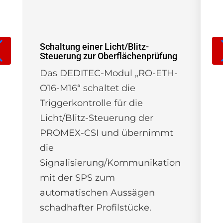
Schaltung einer Licht/Blitz-
Steuerung zur Oberflächenprüfung
A. 
al
Das DEDITEC-Modul „RO-ETH-
Di
O16-M16“ schaltet die
ve
Triggerkontrolle für die
En
Licht/Blitz-Steuerung der
in
PROMEX-CSI und übernimmt
Pr
die
En
Signalisierung/Kommunikation
In
mit der SPS zum
re
automatischen Aussägen
So
schadhafter Profilstücke.