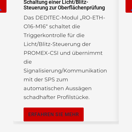
Schaltung einer Licht/Blitz-
Steuerung zur Oberflächenprüfung
A. 
al
Das DEDITEC-Modul „RO-ETH-
Di
O16-M16“ schaltet die
ve
Triggerkontrolle für die
En
Licht/Blitz-Steuerung der
in
PROMEX-CSI und übernimmt
Pr
die
En
Signalisierung/Kommunikation
In
mit der SPS zum
re
automatischen Aussägen
So
schadhafter Profilstücke.
ERFAHREN SIE MEHR