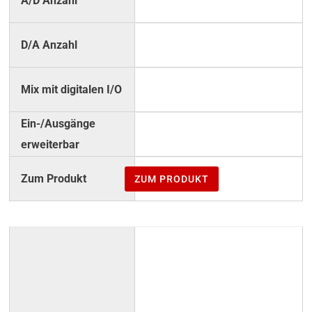
2
–
–
–
ZUM PRODUKT