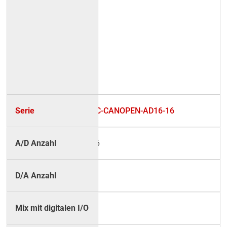
UC-CANOPEN-AD16-16
16
–
–