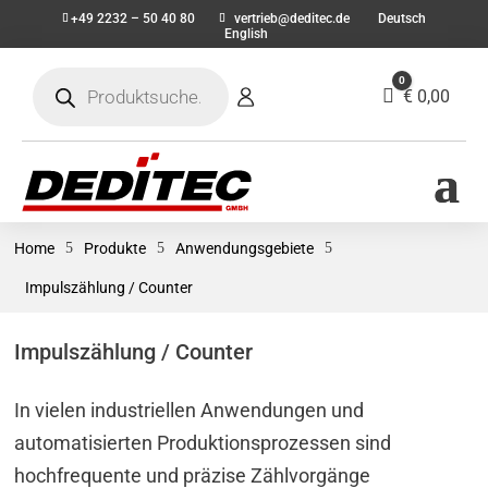
+49 2232 – 50 40 80
vertrieb@deditec.de
Deutsch
English
Products
0
search
Warenkorb
€
0,00
Home
5
Produkte
5
Anwendungsgebiete
5
Impulszählung / Counter
Impulszählung / Counter
In vielen industriellen Anwendungen und
automatisierten Produktionsprozessen sind
hochfrequente und präzise Zählvorgänge