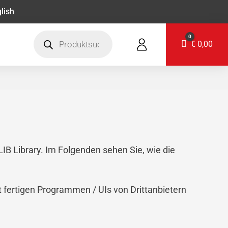
lish
Products
0
search
Warenkorb
€
0,00
B Library. Im Folgenden sehen Sie, wie die
 fertigen Programmen / UIs von Drittanbietern