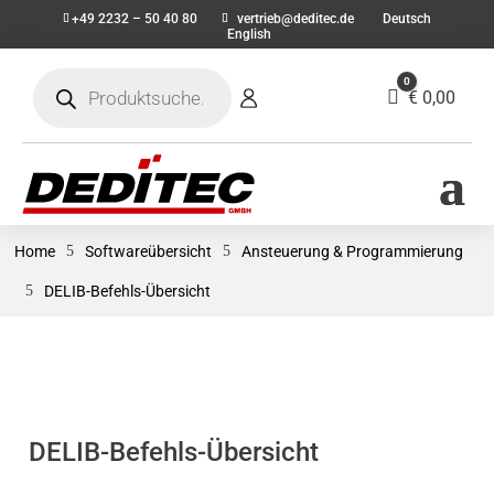
+49 2232 – 50 40 80
vertrieb@deditec.de
Deutsch
English
Products
0
search
Warenkorb
€
0,00
Home
5
Softwareübersicht
5
Ansteuerung & Programmierung
5
DELIB-Befehls-Übersicht
DELIB-Befehls-Übersicht