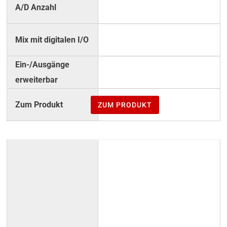
4
–
–
ZUM PRODUKT