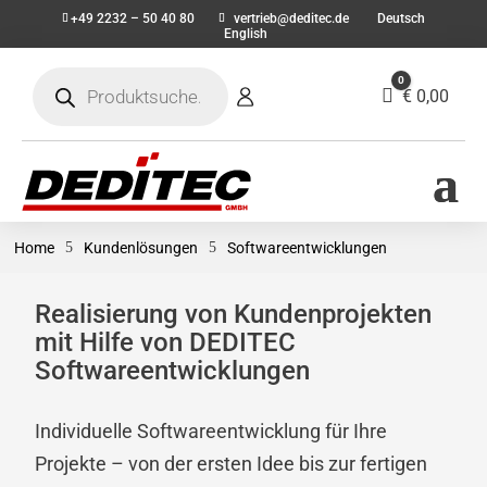
+49 2232 – 50 40 80
vertrieb@deditec.de
Deutsch
English
Products
0
search
Warenkorb
€
0,00
Home
5
Kundenlösungen
5
Softwareentwicklungen
Realisierung von Kundenprojekten
mit Hilfe von DEDITEC
Softwareentwicklungen
Individuelle Softwareentwicklung für Ihre
Projekte – von der ersten Idee bis zur fertigen