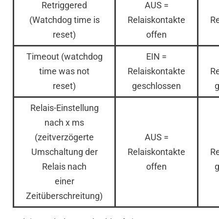
Retriggered
AUS =
(Watchdog time is
Relaiskontakte
Re
reset)
offen
Timeout (watchdog
EIN =
time was not
Relaiskontakte
Re
reset)
geschlossen
Relais-Einstellung
nach x ms
(zeitverzögerte
AUS =
Umschaltung der
Relaiskontakte
Re
Relais nach
offen
einer
Zeitüberschreitung)