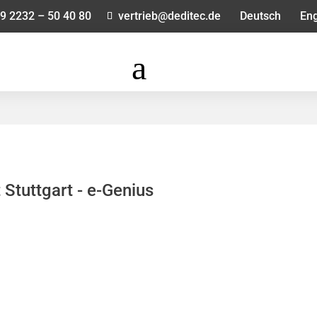
9 2232 – 50 40 80
vertrieb@deditec.de
Deutsch
Eng
a
 Stuttgart - e-Genius