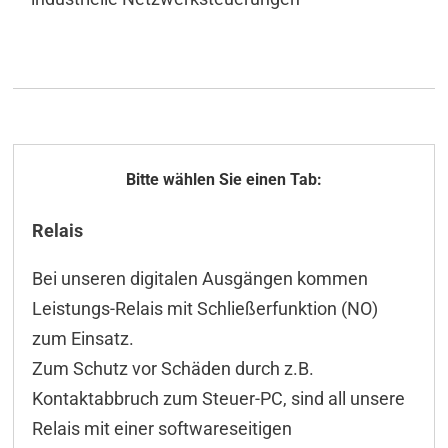
Allgemeines
Relais
Technische Daten
Bei unseren digitalen Ausgängen kommen
ICT-Tool
Leistungs-Relais mit Schließerfunktion (NO)
Konfiguration
zum Einsatz.
Zum Schutz vor Schäden durch z.B.
Programmierung/API
Kontaktabbruch zum Steuer-PC, sind all unsere
DELIB-API Befehle
Relais mit einer softwareseitigen