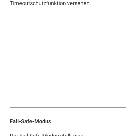
Anschlussbeispiele
Timeoutschutzfunktion versehen.
Downloads & Manuals
Lieferumfang
Zubehör
Fail-Safe-Modus
Der Fail-Safe-Modus stellt eine