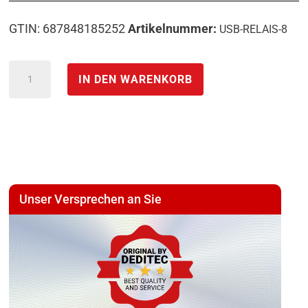
GTIN: 687848185252
Artikelnummer:
USB-RELAIS-8
USB
IN DEN WARENKORB
Relais
Modul
mit
8
Einschaltrelais
Ausgängen
Unser Versprechen an Sie
Menge