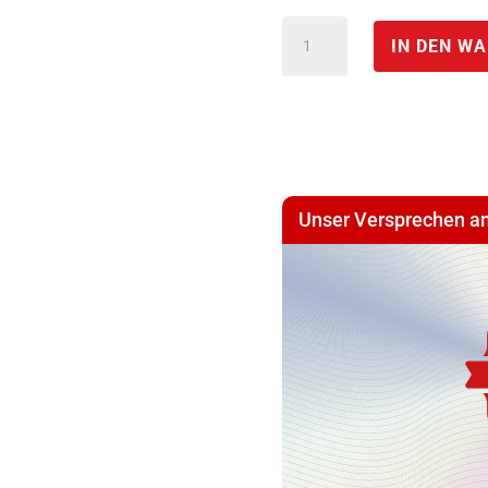
USB
IN DEN W
Relaiskarte
*
USB
Modul
mit
Unser Versprechen an
32*DO
(digitalen
Ausgängen)
Menge