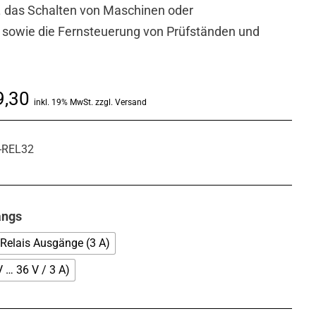
 das Schalten von Maschinen oder
sowie die Fernsteuerung von Prüfständen und
Preisspanne:
,30
inkl. 19% MwSt. zzgl. Versand
€ 523,60
bis
-REL32
€ 559,30
angs
Relais Ausgänge (3 A)
… 36 V / 3 A)