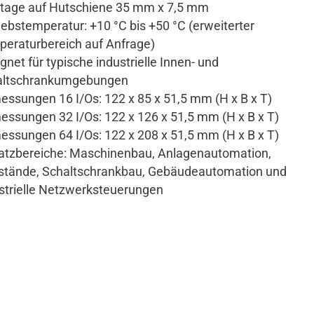
age auf Hutschiene 35 mm x 7,5 mm
iebstemperatur: +10 °C bis +50 °C (erweiterter
eraturbereich auf Anfrage)
gnet für typische industrielle Innen- und
altschrankumgebungen
ssungen 16 I/Os: 122 x 85 x 51,5 mm (H x B x T)
ssungen 32 I/Os: 122 x 126 x 51,5 mm (H x B x T)
ssungen 64 I/Os: 122 x 208 x 51,5 mm (H x B x T)
atzbereiche: Maschinenbau, Anlagenautomation,
stände, Schaltschrankbau, Gebäudeautomation und
strielle Netzwerksteuerungen