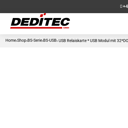
+4
Home
Shop
BS-Serie
BS-USB
›
›
›
› USB Relaiskarte * USB Modul mit 32*D