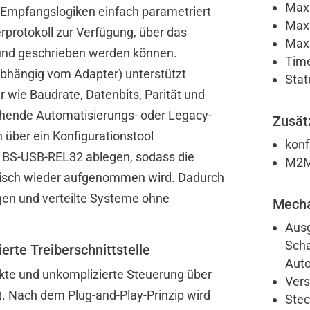
Max.
 Empfangslogiken einfach parametriert
Max.
rprotokoll zur Verfügung, über das
Max.
 und geschrieben werden können.
Time
, abhängig vom Adapter) unterstützt
Stat
wie Baudrate, Datenbits, Parität und
stehende Automatisierungs- oder Legacy-
Zusät
 über ein Konfigurationstool
konf
s BS-USB-REL32 ablegen, sodass die
M2M 
isch wieder aufgenommen wird. Dadurch
en und verteilte Systeme ohne
Mecha
Ausg
Scha
rte Treiberschnittstelle
Auto
kte und unkomplizierte Steuerung über
Vers
I). Nach dem Plug-and-Play-Prinzip wird
Stec