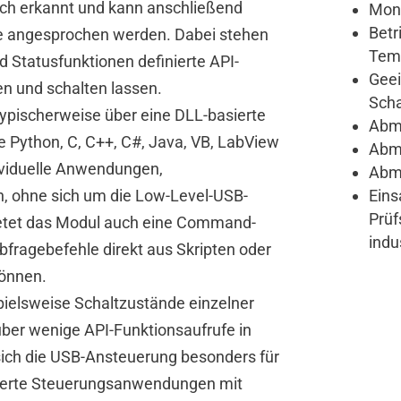
ch erkannt und kann anschließend
Mont
Betr
ufe angesprochen werden. Dabei stehen
Temp
nd Statusfunktionen definierte API-
Geei
en und schalten lassen.
Sch
ypischerweise über eine DLL-basierte
Abme
e Python, C, C++, C#, Java, VB, LabView
Abme
ividuelle Anwendungen,
Abme
, ohne sich um die Low-Level-USB-
Eins
Prüf
etet das Modul auch eine Command-
indu
Abfragebefehle direkt aus Skripten oder
önnen.
ielsweise Schaltzustände einzelner
ber wenige API-Funktionsaufrufe in
sich die USB-Ansteuerung besonders für
ierte Steuerungsanwendungen mit