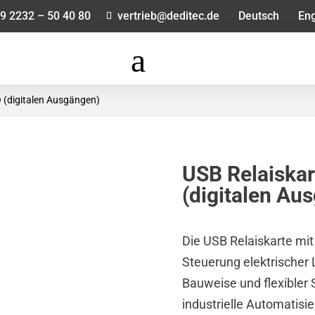
9 2232 – 50 40 80
vertrieb@deditec.de
Deutsch
Eng
a
O (digitalen Ausgängen)
USB Relaiska
(digitalen Au
Die USB Relaiskarte mit
Steuerung elektrischer 
Bauweise und flexibler 
industrielle Automatis