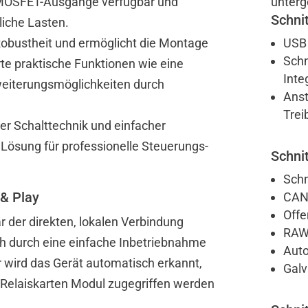
r MOSFET-Ausgänge verfügbar und
unterg
Schnit
liche Lasten.
Robustheit und ermöglicht die Montage
USB 
Schn
rte praktische Funktionen wie eine
Inte
weiterungsmöglichkeiten durch
Anst
Trei
er Schalttechnik und einfacher
 Lösung für professionelle Steuerungs-
Schnit
Schn
 & Play
CAN-
Offe
 der direkten, lokalen Verbindung
RAW
h durch eine einfache Inbetriebnahme
Aut
 wird das Gerät automatisch erkannt,
Galv
 Relaiskarten Modul zugegriffen werden