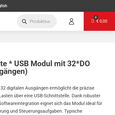
lish
Products
0
search
Warenkorb
€
0,00
rte * USB Modul mit 32*DO
sgängen)
 32 digitalen Ausgängen ermöglicht die präzise
Lasten über eine USB-Schnittstelle. Dank robuster
Softwareintegration eignet sich das Modul ideal für
ierung und Steuerungsaufgaben. Typische