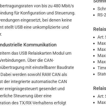
Schnit
 Übertragungsraten von bis zu 480 Mbit/s
Schn
bindung für Konfiguration und Steuerung.
RS-2
Anwendungen eingesetzt, bei denen keine
t stellt USB eine unkomplizierte und
Relai
r.
Art:
Max.
 industrielle Kommunikation
Max.
rweitern das USB Relaiskarten Modul um
Max.
t-Verbindungen. Über die CAN-
Max.
enübertragung mit einstellbarer Baudrate
Time
Stat
n. Dabei werden sowohl RAW CAN als
st der integrierte automatische CAN
Relai
er ereignisgesteuert gesendet und
rliche Steuerung über eine
Art:
Max.
uration des TX/RX-Verhaltens erfolgt