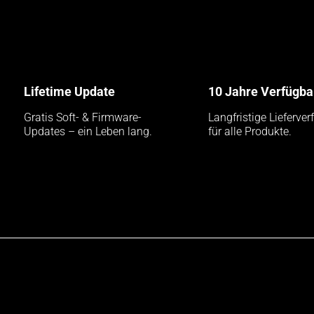
Analog
Temperatur
CAN-Box
Analog-Digital
Lifetime Update
10 Jahre Verfügba
Gratis Soft- & Firmware-
Langfristige Lieferver
SOFTWARE
Updates – ein Leben lang.
für alle Produkte.
Installations Programm installier