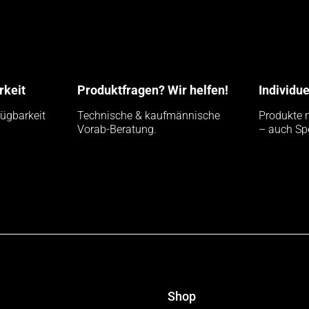
rkeit
Produktfragen? Wir helfen!
Individu
fügbarkeit
Technische & kaufmännische
Produkte 
Vorab-Beratung.
– auch Sp
Shop
en und Modul Funktionen überprüfen