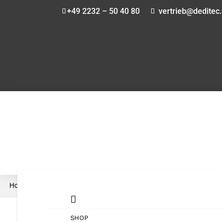
+49 2232 – 50 40 80
vertrieb@deditec
Home
Shop
Zubehör
›
›
› BS-CAN Schnittstellen Adapter

SHOP