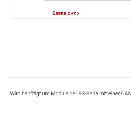
ÜBERSICHT
ANWENDUNGSGEBIETE
LANGZEITVERFÜGBARKEIT
FEATURES
Produktsuche mit Filter
Zum Shop
Unsere Produktserien
Wird benötigt um Module der BS-Serie mit einer CAN-
Überblick Serien/Bauformen
Tabellarische Übersicht