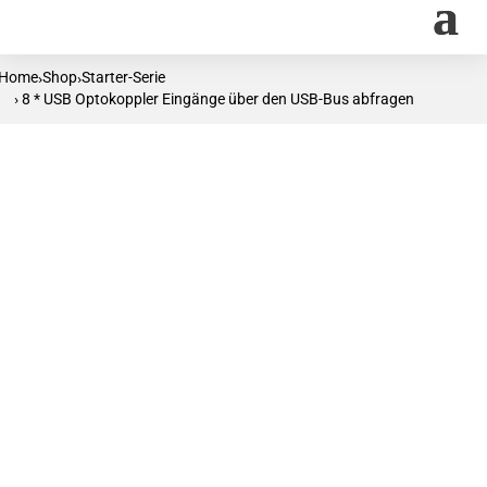
Home
Shop
Starter-Serie
›
›
› 8 * USB Optokoppler Eingänge über den USB-Bus abfragen