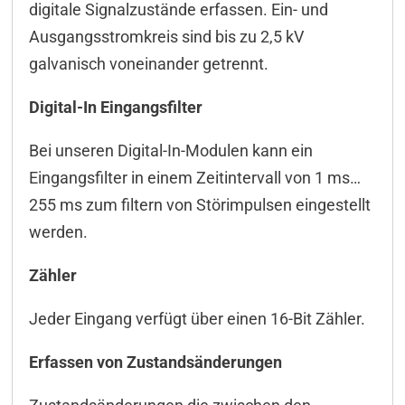
digitale Signalzustände erfassen. Ein- und
Konfiguration
Ausgangsstromkreis sind bis zu 2,5 kV
galvanisch voneinander getrennt.
Programmierung/API
DELIB-API Befehle
Digital-In Eingangsfilter
Anschlussbeispiele
Bei unseren Digital-In-Modulen kann ein
Eingangsfilter in einem Zeit­in­ter­vall von 1 ms…
Downloads & Manuals
255 ms zum filtern von Störimpulsen eingestellt
Lieferumfang
werden.
Zubehör
Zähler
Jeder Eingang verfügt über einen 16-Bit Zähler.
Erfassen von Zustandsänderungen