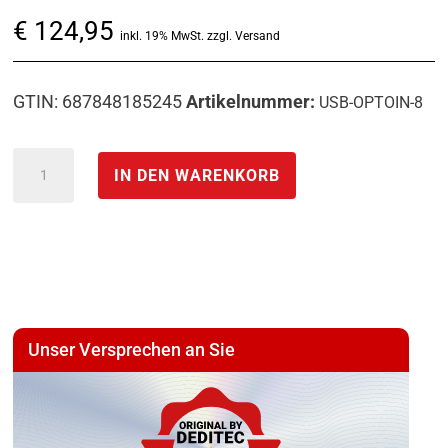
€
124,95
inkl. 19% MwSt. zzgl. Versand
GTIN: 687848185245
Artikelnummer:
USB-OPTOIN-8
8
IN DEN WARENKORB
*
USB
Optokoppler
Eingänge
über
den
Unser Versprechen an Sie
USB-
Bus
abfragen