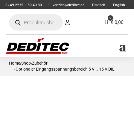
+49 2232 – 50 40 80
vertrieb@deditec.de
Deutsch
English
Products
0
search
Warenkorb
€
0,00
Home
Shop
Zubehör
›
›
› Optionaler Eingangsspannungsbereich 5 V … 15 V DIL