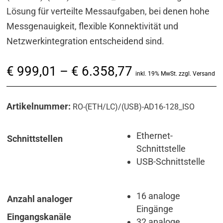
Lösung für verteilte Messaufgaben, bei denen hohe
Messgenauigkeit, flexible Konnektivität und
Netzwerkintegration entscheidend sind.
Preisspanne:
€
999,01
–
€
6.358,77
inkl. 19% MwSt. zzgl. Versand
€ 999,01
bis
Artikelnummer:
RO-(ETH/LC)/(USB)-AD16-128_ISO
€ 6.358,77
Ethernet-
Schnittstellen
Schnittstelle
USB-Schnittstelle
16 analoge
Anzahl analoger
Eingänge
Eingangskanäle
32 analoge