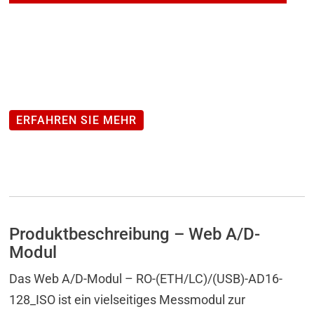
getrennten
A/D
Eingängen
(16
Bit)
(Modbus-
ERFAHREN SIE MEHR
TCP-
fähig)
Menge
Produktbeschreibung – Web A/D-
Modul
Das Web A/D-Modul – RO-(ETH/LC)/(USB)-AD16-
128_ISO ist ein vielseitiges Messmodul zur