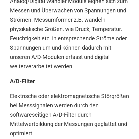
Analog/Digital Wandler Module eignen sich zum
ICT-Tool
Messen und Überwachen von Spannungen und
Konfiguration
Strömen. Messumformer z.B. wandeln
physikalische Größen, wie Druck, Temperatur,
Modbus
Feuchtigkeit etc. in entsprechende Ströme oder
M2M
Spannungen um und können dadurch mit
Programmierung/API
unseren A/D-Modulen erfasst und digital
weiterverarbeitet werden.
DELIB-API Befehle
WEB-Oberfläche
A/D-Filter
App
Elektrische oder elektromagnetische Störgrößen
bei Messsignalen werden durch den
Anschlussbeispiele
softwareseitigen A/D-Filter durch
Steckverbinder
Mittelwertbildung der Messungen geglättet und
Downloads & Manuals
optimiert.