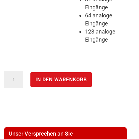
Eingänge
64 analoge
Eingänge
128 analoge
Eingänge
Web
IN DEN WARENKORB
A/D
Modul,
Ethernet,
USB
16/32/64/128*A/D
galvanisch
Unser Versprechen an Sie