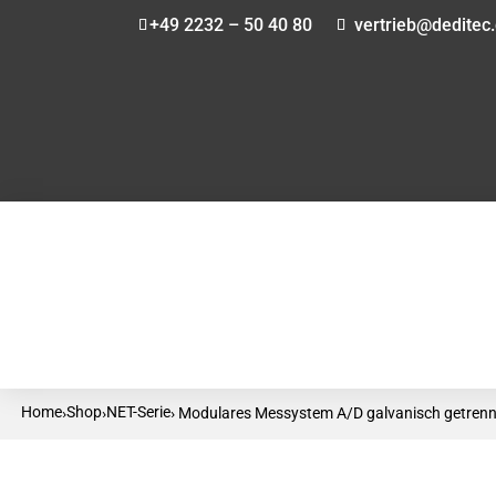
+49 2232 – 50 40 80
vertrieb@deditec
Home
Shop
NET-Serie
›
›
› Modulares Messystem A/D galvanisch getrennt