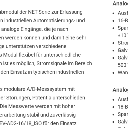
Analo
ubmodul der NET-Serie zur Erfassung
Ausf
in industriellen Automatisierungs- und
16-B
Span
analoge Eingänge, die je nach
±10 
ben werden können und damit eine sehr
Stro
ge unterstützen verschiedene
Galv
Modul flexibel für unterschiedliche
Galv
 ist es möglich, Stromsignale im Bereich
500 
n Einsatz in typischen industriellen
Wand
 das modulare A/D-Messsystem mit
Analo
er Störungen, Potentialunterschieden
Ausf
d. Die Messwerte werden mit hoher
18-B
Span
rarbeitung stabil und zuverlässig
Galv
EV-AD2-16/18_ISO für den Einsatz