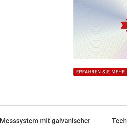
16/18-
Bit
A/D
Wandler
mit
galvanischer
Trennung
-
2
ERFAHREN SIE MEHR
Kanäle
Menge
Messsystem mit galvanischer
Tech