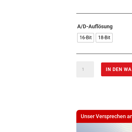
A/D-Auflösung
16-Bit
18-Bit
Modulares
IN DEN W
Messystem
A/D
galvanisch
getrennt
*
Unser Versprechen an
NET-
DEV