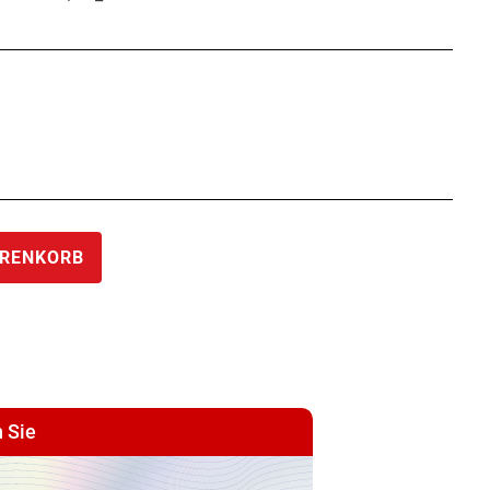
€ 973,42
ARENKORB
 Sie