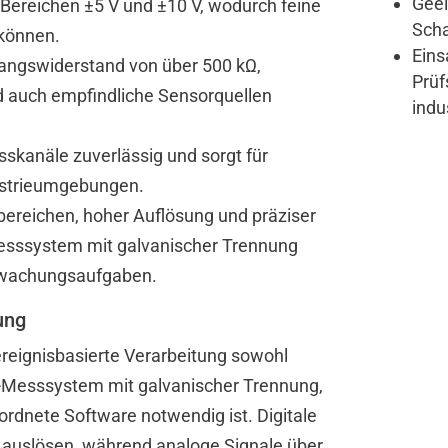
Geei
ereichen ±5 V und ±10 V, wodurch feine
Sch
 können.
Eins
gangswiderstand von über 500 kΩ,
Prüf
 auch empfindliche Sensorquellen
indu
sskanäle zuverlässig und sorgt für
ustrieumgebungen.
bereichen, hoher Auflösung und präziser
Messsystem mit galvanischer Trennung
erwachungsaufgaben.
ung
 ereignisbasierte Verarbeitung sowohl
D-Messsystem mit galvanischer Trennung,
rdnete Software notwendig ist. Digitale
 auslösen, während analoge Signale über