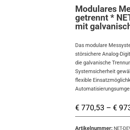
Modulares Me
getrennt * NE
mit galvanisc
Das modulare Messystem
störsichere Analog-Digi
die galvanische Trennun
Systemsicherheit gewäh
flexible Einsatzmöglic
Automatisierungsumge
€
770,53
–
€
973
Artikelnummer:
NET-DE