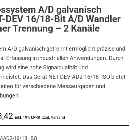
ssystem A/D galvanisch
T-DEV 16/18-Bit A/D Wandler
her Trennung – 2 Kanäle
 A/D galvanisch getrennt ermöglicht präzise und
tal-Erfassung in industriellen Anwendungen. Durch
g wird eine hohe Signalqualität und
rleistet. Das Gerät NET-DEV-AD2-16/18_ISO bietet
hkeiten für verschiedene Messaufgaben und
bungen.
Preisspanne:
,42
inkl. 19% MwSt. zzgl. Versand
€ 770,53
bis
V-AD2-16/18_ISO