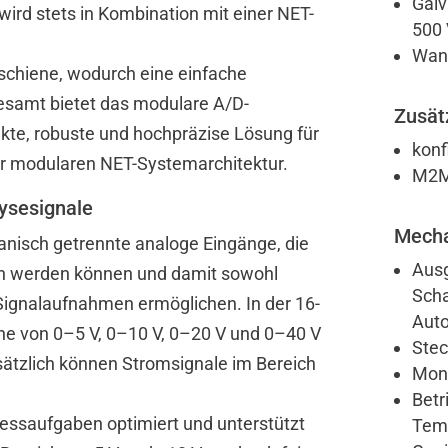
Galv
wird stets in Kombination mit einer NET-
500 
Wand
tschiene, wodurch eine einfache
esamt bietet das modulare A/D-
Zusät
te, robuste und hochpräzise Lösung für
konf
r modularen NET-Systemarchitektur.
M2M 
lysesignale
Mecha
nisch getrennte analoge Eingänge, die
Ausg
ben werden können und damit sowohl
Scha
ignalaufnahmen ermöglichen. In der 16-
Auto
e von 0–5 V, 0–10 V, 0–20 V und 0–40 V
Stec
sätzlich können Stromsignale im Bereich
Mont
Betr
 Messaufgaben optimiert und unterstützt
Temp