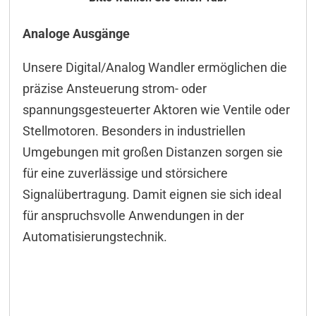
Allgemeines
Analoge Ausgänge
Technische Daten
Unsere Digital/Analog Wandler ermöglichen die
ICT-Tool
präzise Ansteuerung strom- oder
Konfiguration CAN
spannungsgesteuerter Aktoren wie Ventile oder
Stellmotoren. Besonders in industriellen
M2M
Umgebungen mit großen Distanzen sorgen sie
Ansteuerung CAN
für eine zuverlässige und störsichere
Anschlussbeispiele
Signalübertragung. Damit eignen sie sich ideal
für anspruchsvolle Anwendungen in der
Steckverbinder
Automatisierungstechnik.
Downloads & Manuals
Lieferumfang
Zubehör