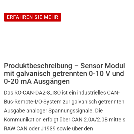
Ausgabemodule
mit
ERFAHREN SIE MEHR
2/4/8
*
D/A-
Ausgängen
mit
16
Produktbeschreibung – Sensor Modul
Bit
mit galvanisch getrennten 0-10 V und
0-20 mA Ausgängen
(galv.
getr.)
Das RO-CAN-DA2-8_ISO ist ein industrielles CAN-
Menge
Bus-Remote-I/O-System zur galvanisch getrennten
Ausgabe analoger Spannungssignale. Die
Kommunikation erfolgt über CAN 2.0A/2.0B mittels
RAW CAN oder J1939 sowie über den