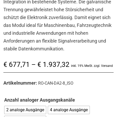
Integration in bestehende Systeme. Die galvanische
Trennung gewährleistet hohe Störsicherheit und
schützt die Elektronik zuverlässig. Damit eignet sich
das Modul ideal für Maschinenbau, Fahrzeugtechnik
und industrielle Anwendungen mit hohen
Anforderungen an flexible Signalverarbeitung und
stabile Datenkommunikation.
Preisspanne:
€
677,71
–
€
1.937,32
inkl. 19% MwSt. zzgl. Versand
€ 677,71
bis
Artikelnummer:
RO-CAN-DA2-8_ISO
€ 1.937,32
Anzahl analoger Ausgangskanäle
2 analoge Ausgänge
4 analoge Ausgänge