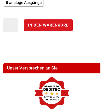
8 analoge Ausgänge
Sensor
IN DEN WARENKORB
Modul
galvanisch
getrennte
0-
10V
0-
Unser Versprechen an Sie
20mA
Ausgänge
*
CAN-
Analoge-