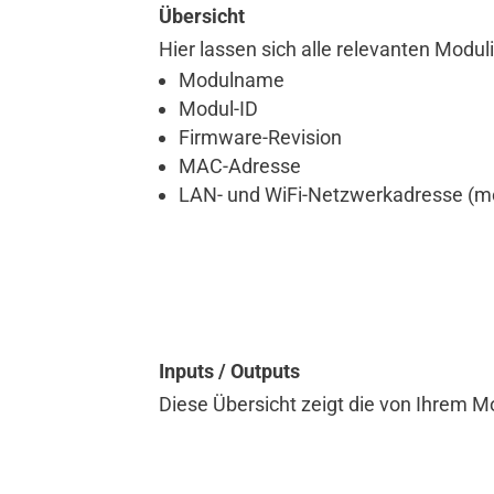
Übersicht
Modul hinzufügen
Hier lassen sich alle relevanten Modul
Modulname
Test / ICT-Tool
Modul-ID
Firmware-Revision
Informationen
MAC-Adresse
Download
LAN- und WiFi-Netzwerkadresse (m
KUNDENLÖSUNGEN
Inputs / Outputs
Diese Übersicht zeigt die von Ihrem M