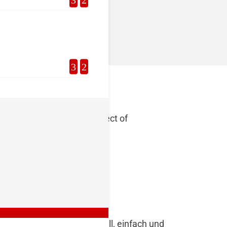
ou can also style every aspect of
 module Advanced settings.
 Sie unsere Produkte schnell, einfach und