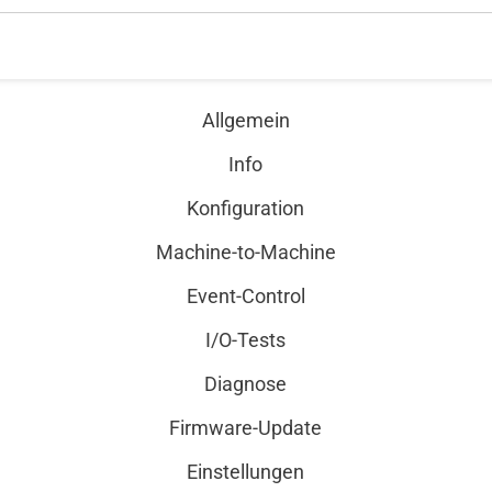
mit der Einrichtung und Konfiguration, installieren Sie F
Bei Bedarf unterstützt Sie zusätzlich das integrierte Hi
Allgemein
Info
Konfiguration
Machine-to-Machine
Event-Control
I/O-Tests
Diagnose
Firmware-Update
Einstellungen