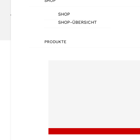
SHOP
Vorlagen
SHOP
5
SHOP-ÜBERSICHT
Vorlage -Seite [Shortcode]
PRODUKTE
Shortcode-Seite – Übers
Your content goes here. Edit or re
this content in the module Design
Das ICT-Tool
I
ntegration,
C
onfiguration und
T
est – Unser All-