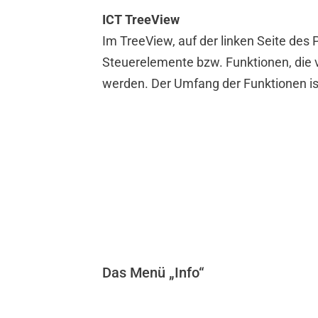
ICT TreeView
Im TreeView, auf der linken Seite des
Steuerelemente bzw. Funktionen, die
werden. Der Umfang der Funktionen is
INBETRIEBNAHME & TEST
KONFIGURATION
ANSTEUERUNG & PROGRAMMIERUNG
FEATURES
DIAGNOSE
Inbetriebnahme
Das Menü „Info“
Hardware verbinden
Setup