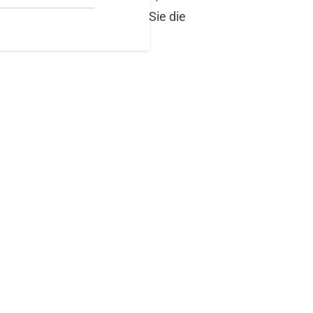
irmware Updates und nutzen Sie die
lfe-Menü.