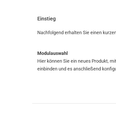
Analog
Temperatur
CAN-Box
Einstieg
Analog-Digital
Nachfolgend erhalten Sie einen kurze
SOFTWARE
Modulauswahl
Hier können Sie ein neues Produkt, mit
einbinden und es anschließend konfigu
Installations Programm installier