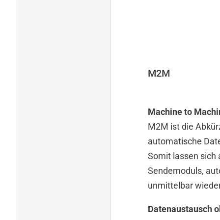
Modul hinzufügen
Test / ICT-Tool
Informationen
M2M
Download
Machine to Machi
M2M ist die Abkür
KUNDENLÖSUNGEN
automatische Dat
Somit lassen sich 
Sendemoduls, aut
unmittelbar wiede
Datenaustausch o