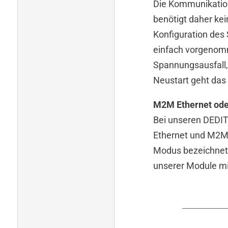
Die Kommunikation
benötigt daher ke
Konfiguration des
einfach vorgenomm
Spannungsausfall,
Neustart geht das
ÜBERSICHT
M2M Ethernet od
INDIVIDUELLES
Bei unseren DEDI
SOFTWARE
Ethernet und M2M
HARDWARE
Modus bezeichnet
unserer Module mit
Übersicht
Übersicht