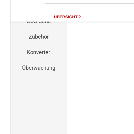
NET-Serie
ÜBERSICHT
COS-Serie
ANWENDUNGSGEBIETE
LANGZEITVERFÜGBARKEIT
Zubehör
FEATURES
Konverter
Produktsuche mit Filter
Überwachung
Zum Shop
Unsere Produktserien
Überblick Serien/Bauformen
Tabellarische Übersicht