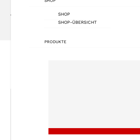
SHOP
Vorlagen
SHOP
5
SHOP-ÜBERSICHT
Produkte und Handbücher Korte Muster
PRODUKTE
Produkte und Handbücher
Hier finden Sie eine Auflistung mit allen Handbücher
Starter-Serie
BS-Serie
RO-Serie