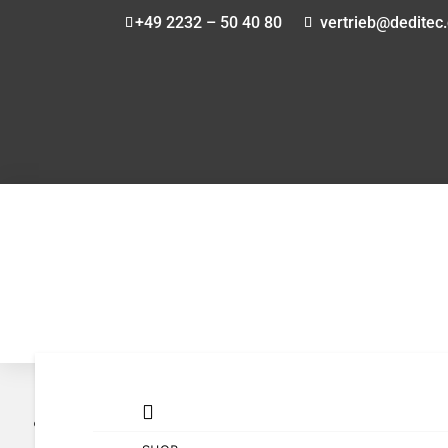
+49 2232 – 50 40 80
vertrieb@deditec
Home

5