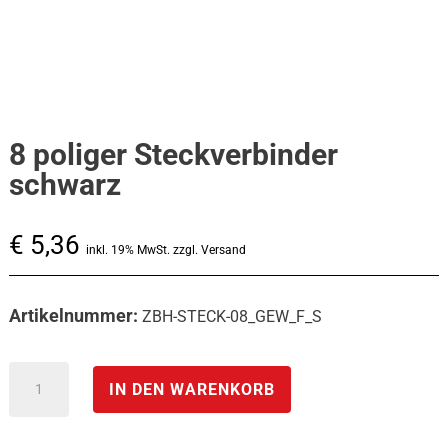
8 poliger Steckverbinder
schwarz
€
5,36
inkl. 19% MwSt. zzgl. Versand
Artikelnummer:
ZBH-STECK-08_GEW_F_S
8
IN DEN WARENKORB
poliger
Steckverbinder