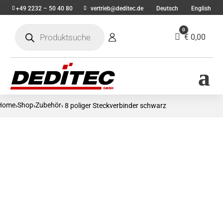
+49 2232 – 50 40 80
vertrieb@deditec.de
Deutsch
English
Products
0
search
Warenkorb
€
0,00
Home
Shop
Zubehör
›
›
› 8 poliger Steckverbinder schwarz