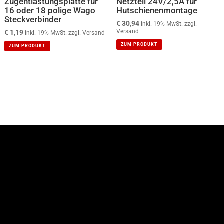
Zugentlastungsplatte für
Netzteil 24V/2,5A für
16 oder 18 polige Wago
Hutschienenmontage
Steckverbinder
€
30,94
inkl. 19% MwSt. zzgl.
Versand
€
1,19
inkl. 19% MwSt. zzgl. Versand
ZUM PRODUKT
ZUM PRODUKT