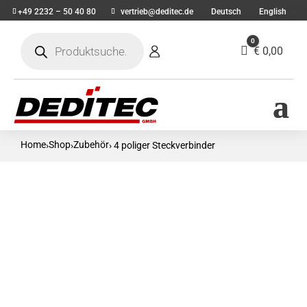
+49 2232 – 50 40 80
vertrieb@deditec.de
Deutsch
English
Products
0
search
Warenkorb
€
0,00
Home
Shop
Zubehör
›
›
› 4 poliger Steckverbinder