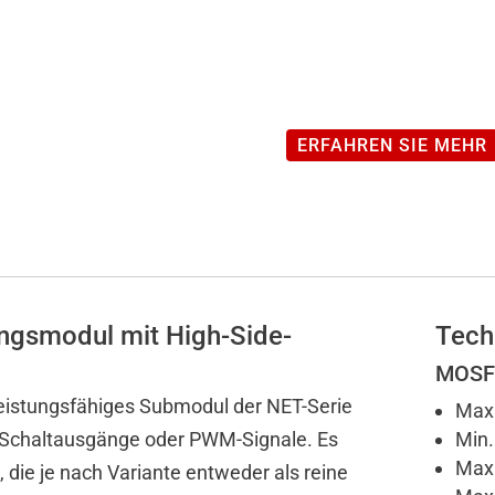
NET-
DEV
Modul
mit
16
ERFAHREN SIE MEHR
MOS/PWM
Ausgängen
(2A)
Menge
ngsmodul mit High-Side-
Tech
MOSFE
istungsfähiges Submodul der NET-Serie
Max.
-Schaltausgänge oder PWM-Signale. Es
Min.
Max.
 die je nach Variante entweder als reine