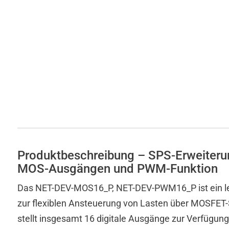
Zur Übersicht
Nach Interface
Ethernet
Digital
Analog
Temperatur
USB
Digital
Analog
Temperatur
CAN
Produktbeschreibung – SPS-Erweiteru
Digital
MOS-Ausgängen und PWM-Funktion
Analog
Das NET-DEV-MOS16_P, NET-DEV-PWM16_P ist ein le
Temperatur
zur flexiblen Ansteuerung von Lasten über MOSFET
CANopen
Digital
stellt insgesamt 16 digitale Ausgänge zur Verfügung,