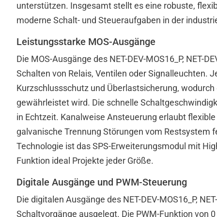
unterstützen. Insgesamt stellt es eine robuste, flexi
moderne Schalt- und Steueraufgaben in der industri
Leistungsstarke MOS-Ausgänge
Die MOS-Ausgänge des NET-DEV-MOS16_P, NET-DEV
INBETRIEBNAHME & TEST
Schalten von Relais, Ventilen oder Signalleuchten. J
KONFIGURATION
Kurzschlussschutz und Überlastsicherung, wodurch 
ANSTEUERUNG & PROGRAMMIERUNG
gewährleistet wird. Die schnelle Schaltgeschwindigk
FEATURES
in Echtzeit. Kanalweise Ansteuerung erlaubt flexib
DIAGNOSE
galvanische Trennung Störungen vom Restsystem fe
Technologie ist das SPS-Erweiterungsmodul mit H
Funktion ideal Projekte jeder Größe.
Inbetriebnahme
Hardware verbinden
Digitale Ausgänge und PWM-Steuerung
Die digitalen Ausgänge des NET-DEV-MOS16_P, NET
Setup
Schaltvorgänge ausgelegt. Die PWM-Funktion von 0 … 