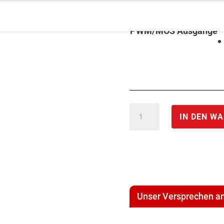
PWM/MOS Ausgänge
SPS-
IN DEN W
Erweiterungsmodul
High
Side
MOS
Ausgänge
Unser Versprechen an
PWM
*