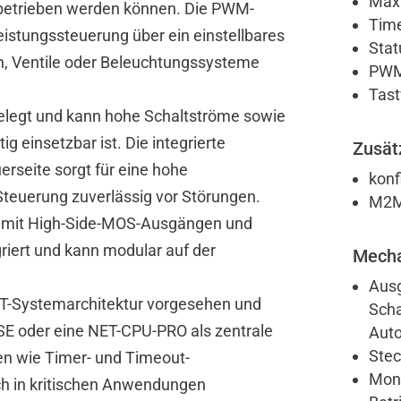
Max.
betrieben werden können. Die PWM-
Time
istungssteuerung über ein einstellbares
Stat
n, Ventile oder Beleuchtungssysteme
PWM 
Tast
sgelegt und kann hohe Schaltströme sowie
 einsetzbar ist. Die integrierte
Zusät
rseite sorgt für eine hohe
konf
Steuerung zuverlässig vor Störungen.
M2M 
 mit High-Side-MOS-Ausgängen und
iert und kann modular auf der
Mecha
Ausg
NET-Systemarchitektur vorgesehen und
Scha
SE oder eine NET-CPU-PRO als zentrale
Auto
Stec
nen wie Timer- und Timeout-
Mont
ch in kritischen Anwendungen
en und Modul Funktionen überprüfen