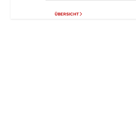
ÜBERSICHT
ANWENDUNGSGEBIETE
LANGZEITVERFÜGBARKEIT
FEATURES
Produktsuche mit Filter
Zum Shop
Unsere Produktserien
Überblick Serien/Bauformen
Tabellarische Übersicht