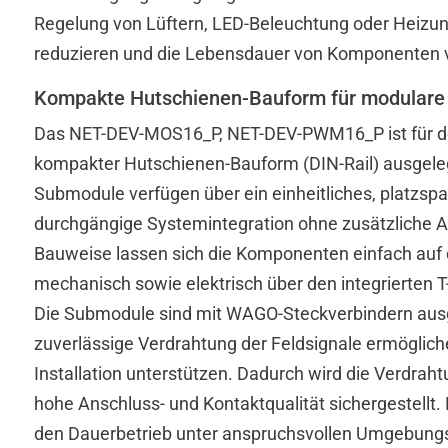
Modul hinzufügen
Regelung von Lüftern, LED-Beleuchtung oder Heizun
reduzieren und die Lebensdauer von Komponenten v
Test / ICT-Tool
Kompakte Hutschienen-Bauform für modulare I
Informationen
Das NET-DEV-MOS16_P, NET-DEV-PWM16_P ist für den
Download
kompakter Hutschienen-Bauform (DIN-Rail) ausgeleg
Submodule verfügen über ein einheitliches, platzs
durchgängige Systemintegration ohne zusätzliche A
Bauweise lassen sich die Komponenten einfach auf 
KUNDENLÖSUNGEN
mechanisch sowie elektrisch über den integrierten T
Die Submodule sind mit WAGO-Steckverbindern ausges
zuverlässige Verdrahtung der Feldsignale ermögliche
Installation unterstützen. Dadurch wird die Verdraht
hohe Anschluss- und Kontaktqualität sichergestellt. 
den Dauerbetrieb unter anspruchsvollen Umgebung