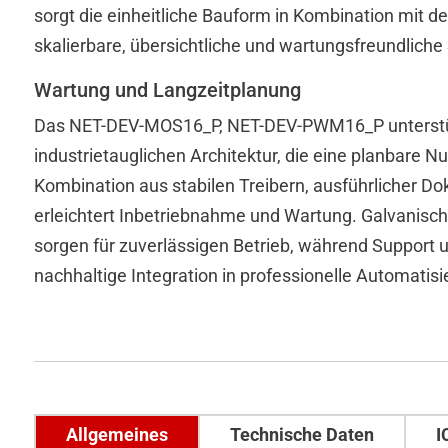
sorgt die einheitliche Bauform in Kombination mit d
skalierbare, übersichtliche und wartungsfreundliche
Wartung und Langzeitplanung
Das NET-DEV-MOS16_P, NET-DEV-PWM16_P unterstütz
industrietauglichen Architektur, die eine planbare N
ÜBERSICHT
Kombination aus stabilen Treibern, ausführlicher 
INDIVIDUELLES
erleichtert Inbetriebnahme und Wartung. Galvanisc
SOFTWARE
sorgen für zuverlässigen Betrieb, während Support u
HARDWARE
nachhaltige Integration in professionelle Automati
Übersicht
Übersicht
Allgemeines
Technische Daten
I