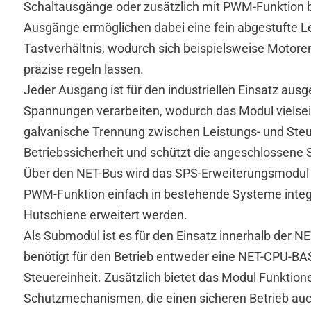
Analog
Schaltausgänge oder zusätzlich mit PWM-Funktion 
Temperatur
Ausgänge ermöglichen dabei eine fein abgestufte Le
CAN-Box
Tastverhältnis, wodurch sich beispielsweise Motore
Analog-Digital
präzise regeln lassen.
Jeder Ausgang ist für den industriellen Einsatz au
Spannungen verarbeiten, wodurch das Modul vielseitig
SOFTWARE
galvanische Trennung zwischen Leistungs- und Steue
Betriebssicherheit und schützt die angeschlossene 
Über den NET-Bus wird das SPS-Erweiterungsmodul
PWM-Funktion einfach in bestehende Systeme integr
Hutschiene erweitert werden.
Als Submodul ist es für den Einsatz innerhalb der 
benötigt für den Betrieb entweder eine NET-CPU-BA
Steuereinheit. Zusätzlich bietet das Modul Funktio
Schutzmechanismen, die einen sicheren Betrieb au
Installations Programm installier