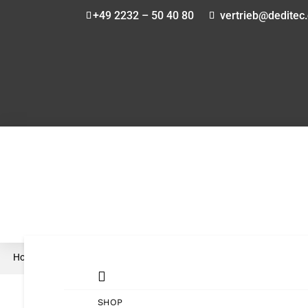
+49 2232 – 50 40 80
vertrieb@deditec
Home
Shop
NET-Serie
›
›
› SPS-Erweiterungsmodul High Side MOS Aus

SHOP