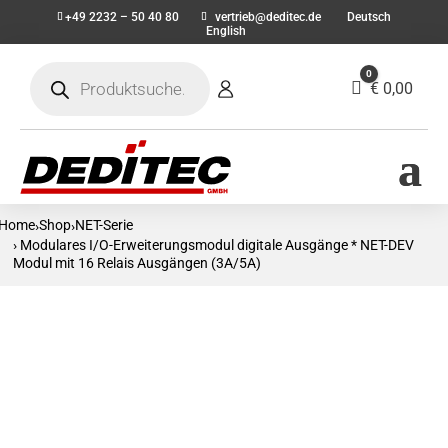
+49 2232 – 50 40 80
vertrieb@deditec.de
Deutsch
English
Products
0
search
Warenkorb
€
0,00
Home
Shop
NET-Serie
›
›
› Modulares I/O-Erweiterungsmodul digitale Ausgänge * NET-DEV
Modul mit 16 Relais Ausgängen (3A/5A)