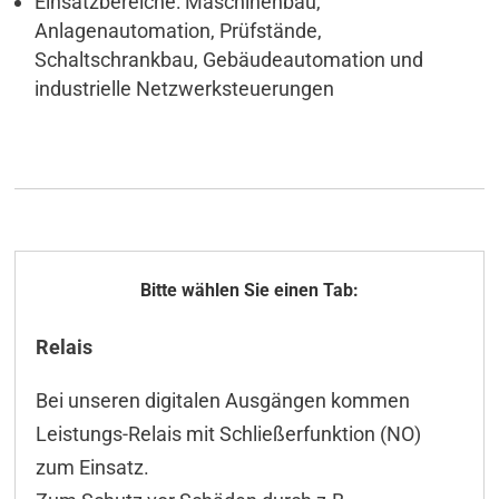
Einsatzbereiche: Maschinenbau,
Anlagenautomation, Prüfstände,
Schaltschrankbau, Gebäudeautomation und
industrielle Netzwerksteuerungen
Allgemeines
Relais
Technische Daten
Bei unseren digitalen Ausgängen kommen
ICT-Tool
Leistungs-Relais mit Schließerfunktion (NO)
Konfiguration
zum Einsatz.