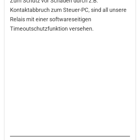
Zum Schutz vor Schäden durch z.B.
Konfiguration CAN
Kontaktabbruch zum Steuer-PC, sind all unsere
Konfiguration Seriell
Relais mit einer softwareseitigen
Modbus
Timeoutschutzfunktion versehen.
M2M
FIFO
Event-Control
Programmierung/API
Ansteuerung CAN
Ansteuerung Seriell
DELIB-API Befehle
WEB-Oberfläche