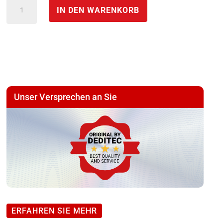
Modulares
IN DEN WARENKORB
I/O-
Erweiterungsmodul
digitale
Ausgänge
*
NET-
Unser Versprechen an Sie
DEV
Modul
mit
16
Relais
Ausgängen
(3A/5A)
ERFAHREN SIE MEHR
Menge