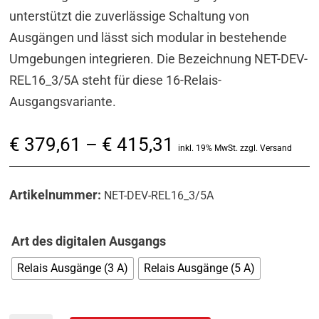
unterstützt die zuverlässige Schaltung von
Ausgängen und lässt sich modular in bestehende
Umgebungen integrieren. Die Bezeichnung NET-DEV-
REL16_3/5A steht für diese 16-Relais-
Ausgangsvariante.
Preisspanne:
€
379,61
–
€
415,31
inkl. 19% MwSt. zzgl. Versand
€ 379,61
bis
Artikelnummer:
NET-DEV-REL16_3/5A
€ 415,31
Art des digitalen Ausgangs
Relais Ausgänge (3 A)
Relais Ausgänge (5 A)