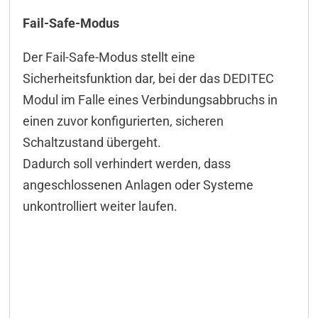
App
Fail-Safe-Modus
Anschlussbeispiele
Steckverbinder
Der Fail-Safe-Modus stellt eine
Sicherheitsfunktion dar, bei der das DEDITEC
Downloads & Manuals
Modul im Falle eines Verbindungsabbruchs in
Lieferumfang
einen zuvor konfigurierten, sicheren
Zubehör
Schaltzustand übergeht.
Dadurch soll verhindert werden, dass
angeschlossenen Anlagen oder Systeme
unkontrolliert weiter laufen.