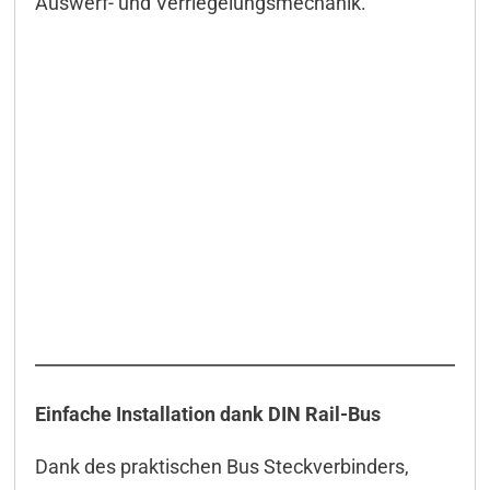
Auswerf- und Verriegelungsmechanik.
Konfiguration Seriell
Modbus
M2M
FIFO
Event-Control
Programmierung/API
Ansteuerung CAN
Ansteuerung Seriell
DELIB-API Befehle
WEB-Oberfläche
Einfache Installation dank DIN Rail-Bus
App
Dank des praktischen Bus Steckverbinders,