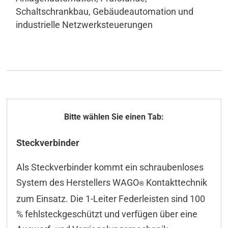
Schaltschrankbau, Gebäudeautomation und
industrielle Netzwerksteuerungen
Allgemeines
Steckverbinder
Technische Daten
Als Steckverbinder kommt ein schraubenloses
ICT-Tool
System des Herstellers WAGO
Kontakttechnik
®
Konfiguration
zum Einsatz. Die 1-Leiter Federleisten sind 100
% fehlsteckgeschützt und verfügen über eine
Konfiguration CAN