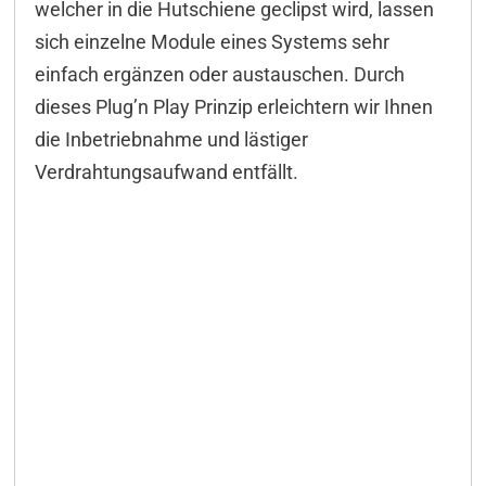
welcher in die Hutschiene geclipst wird, lassen
Steckverbinder
sich einzelne Module eines Systems sehr
Downloads & Manuals
einfach ergänzen oder austauschen. Durch
Lieferumfang
dieses Plug’n Play Prinzip erleichtern wir Ihnen
die Inbetriebnahme und lästiger
Zubehör
Verdrahtungsaufwand entfällt.