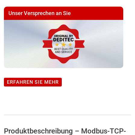
Relais
*
Unser Versprechen an Sie
NET-
DEV
Modul
mit
4
Umschalt-
Relais
ERFAHREN SIE MEHR
Ausgängen
(12A)
Menge
Produktbeschreibung – Modbus-TCP-