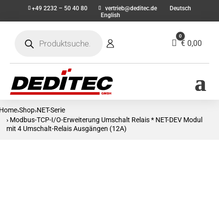
+49 2232 – 50 40 80
vertrieb@deditec.de
Deutsch
English
Products
0
search
Warenkorb
€
0,00
Home
Shop
NET-Serie
›
›
› Modbus-TCP-I/O-Erweiterung Umschalt Relais * NET-DEV Modul
mit 4 Umschalt-Relais Ausgängen (12A)