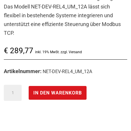
Das Modell NET-DEV-REL4_UM_12A lässt sich
flexibel in bestehende Systeme integrieren und
unterstützt eine effiziente Steuerung über Modbus
TCP.
€
289,77
inkl. 19% MwSt. zzgl. Versand
Artikelnummer:
NET-DEV-REL4_UM_12A
Modbus-
IN DEN WARENKORB
TCP-
I/O-
Erweiterung
Umschalt