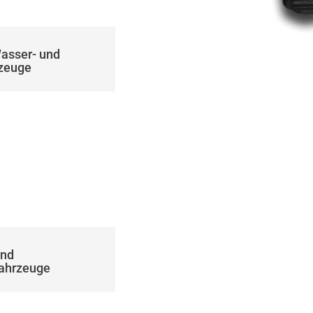
Wasser- und
rzeuge
und
fahrzeuge