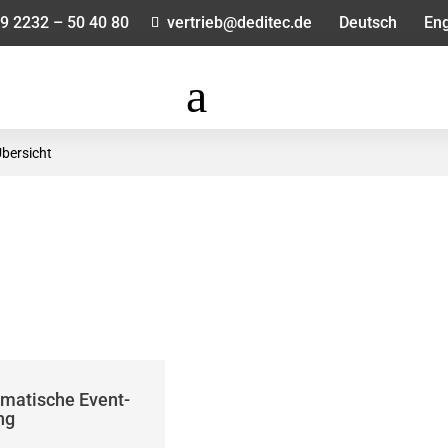
9 2232 – 50 40 80
vertrieb@deditec.de
Deutsch
Eng
a
bersicht
omatische Event-
ng