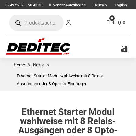
+49 2232 – 50 40 80
vertrieb@deditec.de
Deutsch
English
Products
0
search
Warenkorb
€
0,00
Home
5
News
5
Ethernet Starter Modul wahlweise mit 8 Relais-
Ausgängen oder 8 Opto-In-Eingängen
Ethernet Starter Modul
wahlweise mit 8 Relais-
Ausgängen oder 8 Opto-