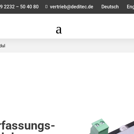
9 2232 – 50 40 80
vertrieb@deditec.de
Deutsch
Eng
a
dul
fassungs-