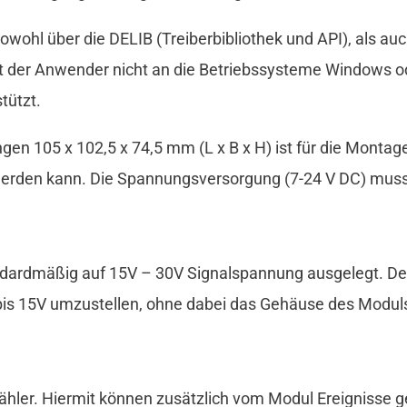
sowohl über die DELIB (Treiberbibliothek und API), als a
ist der Anwender nicht an die Betriebssysteme Windows 
tützt.
 105 x 102,5 x 74,5 mm (L x B x H) ist für die Montage 
erden kann. Die Spannungsversorgung (7-24 V DC) muss 
dardmäßig auf 15V – 30V Signalspannung ausgelegt. Der 
bis 15V umzustellen, ohne dabei das Gehäuse des Moduls
Zähler. Hiermit können zusätzlich vom Modul Ereignisse 