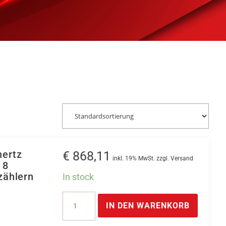
hertz
€
868,11
inkl. 19% MwSt. zzgl. Versand
 8
zählern
In stock
CAN
IN DEN WARENKORB
Counter
Zähler