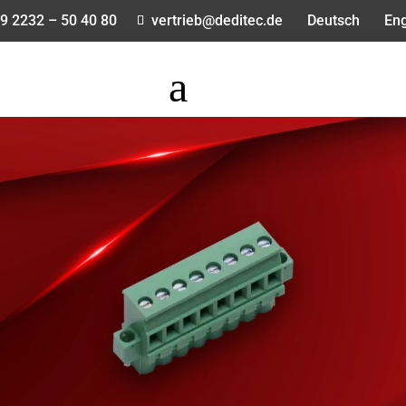
9 2232 – 50 40 80
vertrieb@deditec.de
Deutsch
Eng
a