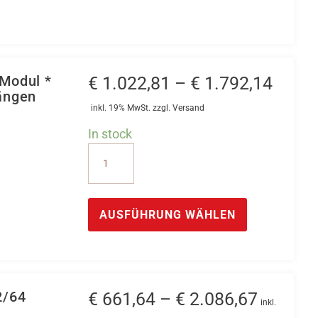
Modul
Megahertz
Bereich
*
Modul *
Preis
€
1.022,81
–
€
1.792,14
CAN
ängen
€ 1.0
Counter
inkl. 19% MwSt. zzgl. Versand
bis
Modul
In stock
€ 1.7
mit
CAN
8
Feldbus
Eingangszählern
Temperatur
Dieses
und
PT
Produkt
AUSFÜHRUNG WÄHLEN
2
100
weist
Ausgangszählern
Modul
mehrere
Menge
*
Varianten
CAN-
auf.
2/64
Preissp
€
661,64
–
€
2.086,67
Modul
Die
inkl.
mit