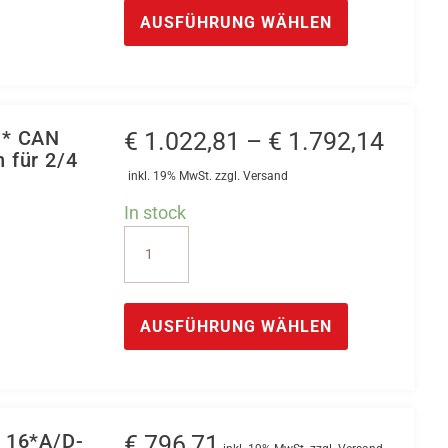
Optokoppler
Produkt
werden
AUSFÜHRUNG WÄHLEN
SPS
weist
Eingänge
mehrere
*
Varianten
CAN
auf.
 * CAN
Preis
€
1.022,81
–
€
1.792,14
16/32/64*
Die
 für 2/4
€ 1.0
Optokoppler-
Optionen
inkl. 19% MwSt. zzgl. Versand
Eingänge
bis
können
In stock
über
auf
€ 1.7
CAN
den
der
IO
CAN-
Produktseite
IGR
Dieses
Bus
gewählt
Drehgeber
Produkt
abfragen
AUSFÜHRUNG WÄHLEN
werden
Erfassung
weist
Menge
*
mehrere
CAN
Varianten
Hutschienen
auf.
 16*A/D-
€
796,71
Modul