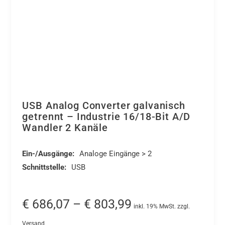
USB Analog Converter galvanisch
getrennt – Industrie 16/18-Bit A/D
Wandler 2 Kanäle
Ein-/Ausgänge:
Analoge Eingänge > 2
Schnittstelle:
USB
Preisspanne:
€
686,07
–
€
803,99
inkl. 19% MwSt. zzgl.
€ 686,07
Versand