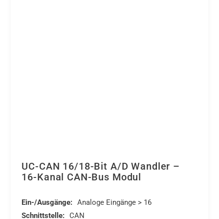
auf
CAN-
der
Bus
Produktseite
Modul
gewählt
mit
werden
galvanischer
Trennung
Menge
UC-CAN 16/18-Bit A/D Wandler –
16-Kanal CAN-Bus Modul
Ein-/Ausgänge:
Analoge Eingänge > 16
Schnittstelle:
CAN