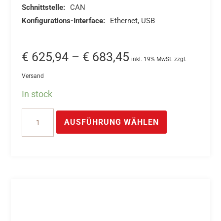
Schnittstelle:
CAN
Konfigurations-Interface:
Ethernet, USB
Preisspanne:
€
625,94
–
€
683,45
inkl. 19% MwSt. zzgl.
€ 625,94
Versand
bis
In stock
€ 683,45
Dieses
UC-
Produkt
AUSFÜHRUNG WÄHLEN
CAN
weist
16-
mehrere
Bit
Varianten
D/A
auf.
Wandler
Die
–
Optionen
2-
können
Kanal