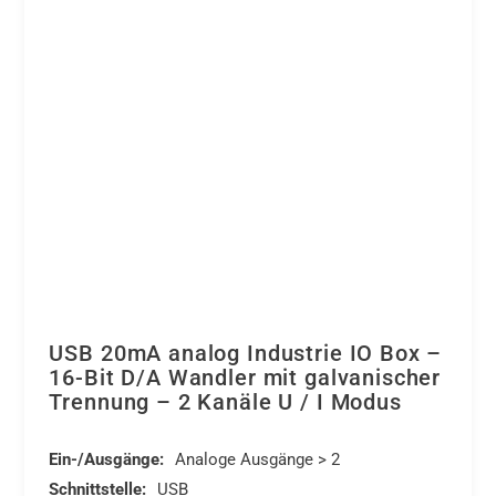
der
Bus
Produktseite
Modul
gewählt
Menge
werden
USB 20mA analog Industrie IO Box –
16-Bit D/A Wandler mit galvanischer
Trennung – 2 Kanäle U / I Modus
Ein-/Ausgänge:
Analoge Ausgänge > 2
Schnittstelle:
USB