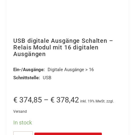
USB digitale Ausgänge Schalten –
Relais Modul mit 16 digitalen
Ausgängen
Ein-/Ausgänge:
Digitale Ausgänge > 16
Schnittstelle:
USB
Preisspanne:
€
374,85
–
€
378,42
inkl. 19% MwSt. zzgl.
€ 374,85
Versand
bis
In stock
€ 378,42
Dieses
USB