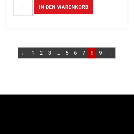
USB
IN DEN WARENKORB
Modul
digitale
Eingänge
DI
Optokoppler
SPS
←
1
2
3
…
5
6
7
8
9
→
Modul
-
16
Optokoppler
DI
Eingänge
Menge