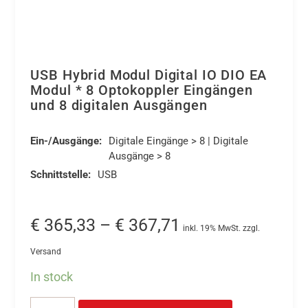
USB Hybrid Modul Digital IO DIO EA
Modul * 8 Optokoppler Eingängen
und 8 digitalen Ausgängen
Ein-/Ausgänge:
Digitale Eingänge > 8 | Digitale
Ausgänge > 8
Schnittstelle:
USB
Preisspanne:
€
365,33
–
€
367,71
inkl. 19% MwSt. zzgl.
€ 365,33
Versand
bis
In stock
€ 367,71
Dieses
USB