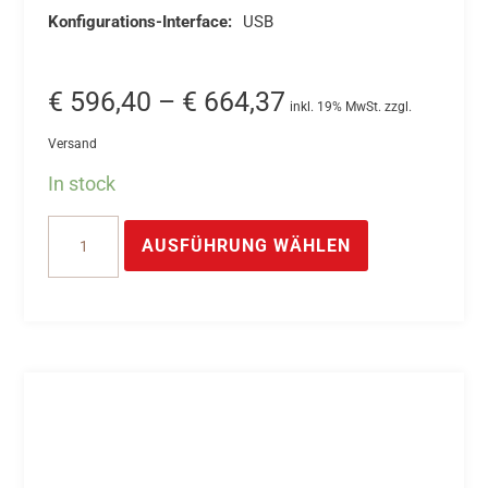
Konfigurations-Interface:
USB
Preisspanne:
€
596,40
–
€
664,37
inkl. 19% MwSt. zzgl.
€ 596,40
Versand
bis
In stock
€ 664,37
Dieses
UC-
Produkt
AUSFÜHRUNG WÄHLEN
CAN
weist
16/18-
mehrere
Bit
Varianten
A/D
auf.
Wandler
Die
–
Optionen
16-
können
Kanal
auf
CAN-