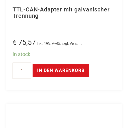
TTL-CAN-Adapter mit galvanischer
Trennung
€
75,57
inkl. 19% MwSt. zzgl. Versand
In stock
TTL-
IN DEN WARENKORB
CAN-
Adapter
mit
galvanischer
Trennung
Menge