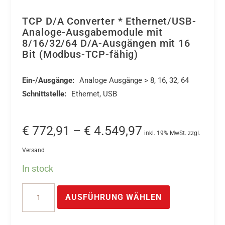
TCP D/A Converter * Ethernet/USB-
Analoge-Ausgabemodule mit
8/16/32/64 D/A-Ausgängen mit 16
Bit (Modbus-TCP-fähig)
Ein-/Ausgänge:
Analoge Ausgänge > 8, 16, 32, 64
Schnittstelle:
Ethernet, USB
Preisspanne:
€
772,91
–
€
4.549,97
inkl. 19% MwSt. zzgl.
€ 772,91
Versand
bis
In stock
€ 4.549,97
Dieses
TCP
Produkt
AUSFÜHRUNG WÄHLEN
D/A
weist
Converter
mehrere