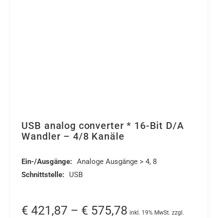
galvanischer
Trennung
-
2
Kanäle
U
/
I
Modus
Menge
USB analog converter * 16-Bit D/A
Wandler – 4/8 Kanäle
Ein-/Ausgänge:
Analoge Ausgänge > 4, 8
Schnittstelle:
USB
Preisspanne:
€
421,87
–
€
575,78
inkl. 19% MwSt. zzgl.