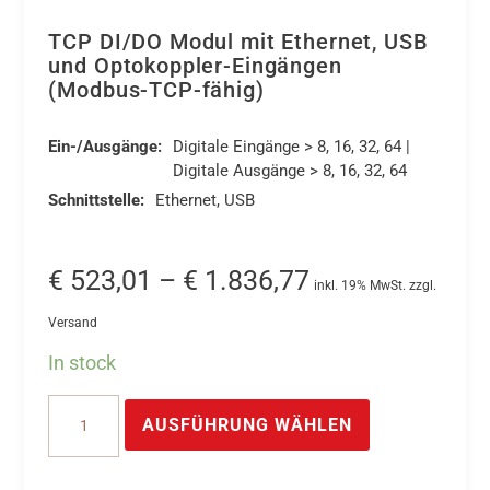
TCP DI/DO Modul mit Ethernet, USB
und Optokoppler-Eingängen
(Modbus-TCP-fähig)
Ein-/Ausgänge:
Digitale Eingänge > 8, 16, 32, 64 |
Digitale Ausgänge > 8, 16, 32, 64
Schnittstelle:
Ethernet, USB
Preisspanne:
€
523,01
–
€
1.836,77
inkl. 19% MwSt. zzgl.
€ 523,01
Versand
bis
In stock
€ 1.836,77
Dieses
TCP
Produkt
AUSFÜHRUNG WÄHLEN
DI/DO
weist
Modul
mehrere