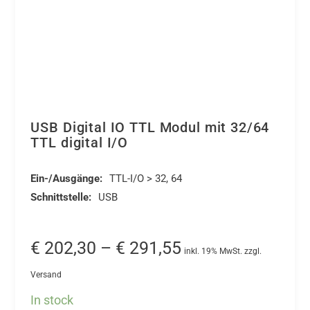
USB Digital IO TTL Modul mit 32/64
TTL digital I/O
Ein-/Ausgänge:
TTL-I/O > 32, 64
Schnittstelle:
USB
Preisspanne:
€
202,30
–
€
291,55
inkl. 19% MwSt. zzgl.
€ 202,30
Versand
bis
In stock
€ 291,55